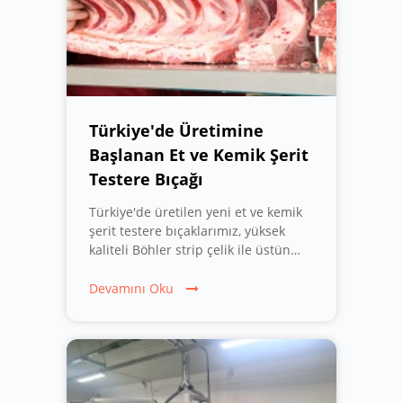
Türkiye'de Üretimine
Başlanan Et ve Kemik Şerit
Testere Bıçağı
Türkiye'de üretilen yeni et ve kemik
şerit testere bıçaklarımız, yüksek
kaliteli Böhler strip çelik ile üstün
kesim performansı ve dayanıklılık
sunar. Et işleme tesisleri ve kasaplar
Devamını Oku
için idealdir.