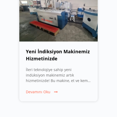
Yeni İndiksiyon Makinemiz
Hizmetinizde
İleri teknolojiye sahip yeni
indüksiyon makinemiz artık
hizmetinizde! Bu makine, et ve kemik
şerit testerelerinin yanı sıra sert
ahşaplar ve plastik malzemeler için
Devamını Oku
kullanılan şerit testere bıçaklarının
diş uçlarını sertleştirmede
kullanılmaktadır. Dayanıklılığı ve
performansı artıran bu yenilikçi