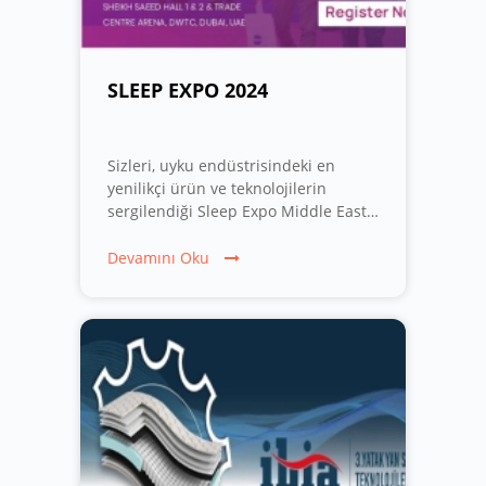
SLEEP EXPO 2024
Sizleri, uyku endüstrisindeki en
yenilikçi ürün ve teknolojilerin
sergilendiği Sleep Expo Middle East
2024 fuarına davet etmekten büyük
mutluluk duyuyoruz! Bu prestijli
Devamını Oku
etkinlik, sektörümüzün öncü
firmalarını ve profesyonellerini bir
araya getirerek, uyku kalitesini
artıracak çözümler ve en son
yeniliklerle tanışma fırsatı sunuyo