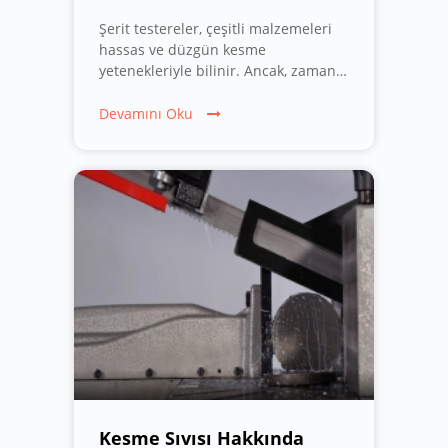
Şerit testereler, çeşitli malzemeleri
hassas ve düzgün kesme
yetenekleriyle bilinir. Ancak, zaman
zaman istenmeyen bir şekilde eğri
kesimler yapabilirler. Bu durum,
Devamını Oku
sadece malzeme israfına yol açmakla
kalmaz, aynı zamanda iş sürecini de
olumsuz etkileyebilir. Peki, şerit
testereler neden eğri keser ve bu
sorunun önüne nasıl geçilebilir?
Kesme Sıvısı Hakkında