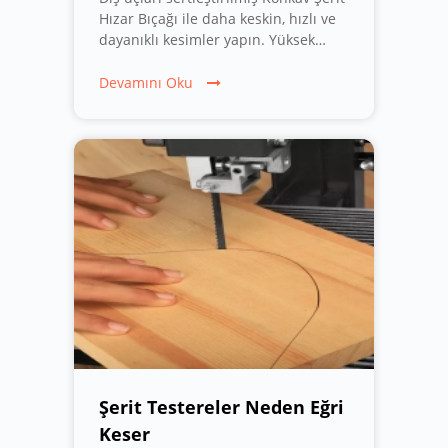
Hızar Bıçağı ile daha keskin, hızlı ve
dayanıklı kesimler yapın. Yüksek
kaliteli malzemesi ve yenilikçi
teknolojisi ile profesyonel kesim
Devamını Oku
ihtiyaçlarınızı karşılayın.
Şerit Testereler Neden Eğri
Keser