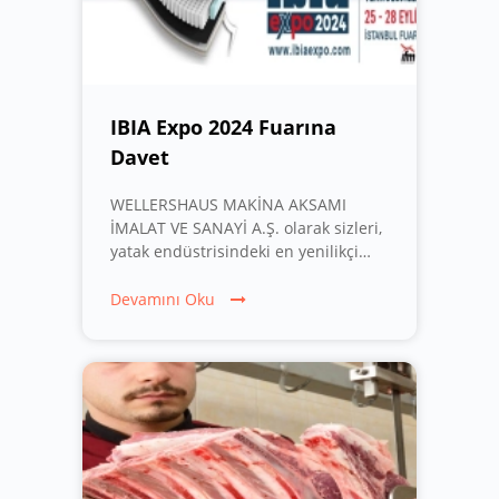
IBIA Expo 2024 Fuarına
Davet
WELLERSHAUS MAKİNA AKSAMI
İMALAT VE SANAYİ A.Ş. olarak sizleri,
yatak endüstrisindeki en yenilikçi
ürün ve teknolojilerin sergilendiği
IBIA Expo 2024 fuarına davet
Devamını Oku
etmekten büyük mutluluk
duyuyoruz! Bu prestijli etkinlik,
sektörümüzün öncü firmalarını ve
profesyonellerini bir araya getirerek,
yatak ve uyku kalitesini artıracak
çözümler ve en son yeniliklerle
tanışma fırsatı sunuyor.