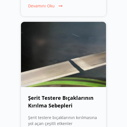
etti. Sizlere en kaliteli ürün ve
Devamını Oku
hizmetleri sunmak için çalışmaya
devam edeceğiz.
Şerit Testere Bıçaklarının
Kırılma Sebepleri
Şerit testere bıçaklarının kırılmasına
yol açan çeşitli etkenler