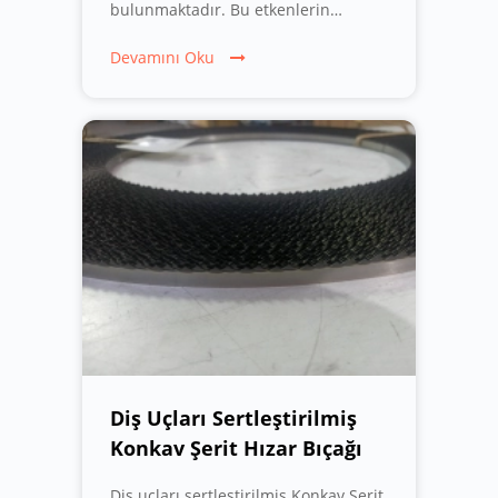
bulunmaktadır. Bu etkenlerin
bilinmesi, kullanıcıların bıçak
ömrünü uzatmasına ve kesim
Devamını Oku
performansını artırmasına yardımcı
olabilir.
Diş Uçları Sertleştirilmiş
Konkav Şerit Hızar Bıçağı
Diş uçları sertleştirilmiş Konkav Şerit