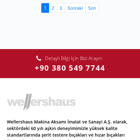
teknoloji sayesinde, üretim
(current)
1
2
3
Sonraki
Son
süreçlerinizde verimliliği en üst
düzeye çıkarıyoruz.
Detaylı Bilgi İçin Bizi Arayın
+90 380 549 7744
Wellershaus Makina Aksamı İmalat ve Sanayi A.Ş. olarak,
sektördeki 60 yılı aşkın deneyimimizle yüksek kalite
standartlarında şerit testere bıçakları ve hızar bıçakları