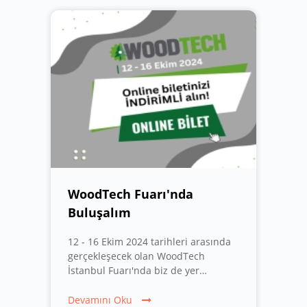
WoodTech Fuarı'nda
Buluşalım
12 - 16 Ekim 2024 tarihleri arasında
gerçekleşecek olan WoodTech
İstanbul Fuarı'nda biz de yer
alıyoruz! Sizleri, en yeni ürün ve
çözümlerimizi tanıtmak için Salon 10,
Devamını Oku