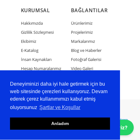
KURUMSAL
BAĞLANTILAR
Hakkımızda
Ürünlerimiz
Gizlilik Sözleşmesi
Projelerimiz
Ekibimiz
Markalarımız
E-Katalog
Blog ve Haberler
İnsan Kaynakları
Fotoğraf Galerisi
Hesap Numaralarımız
Video Galeri
Bize Ulaşın
Deneyiminizi daha iyi hale getirmek için bu
web sitesinde çerezleri kullanıyoruz. Devam
ederek çerez kullanımımızı kabul etmiş
oluyorsunuz
Şartlar ve Koşullar
Copyright 2024 Tüm Hakları Saklıdır
Wellershaus BT
Bandsägeblätter
Bandsägeblätter
Şerit Testere
Anladım
Bıçakları
Size Nasıl Yardımcı Olabiliriz?