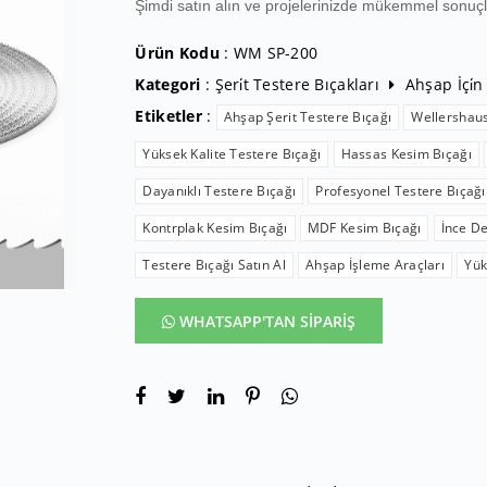
Şimdi satın alın ve projelerinizde mükemmel sonuçl
Ürün Kodu
: WM SP-200
Kategori
:
Şeri̇t Testere Bıçakları
Ahşap İçi̇n
Etiketler
:
Ahşap Şerit Testere Bıçağı
Wellershaus
Yüksek Kalite Testere Bıçağı
Hassas Kesim Bıçağı
Dayanıklı Testere Bıçağı
Profesyonel Testere Bıçağı
Kontrplak Kesim Bıçağı
MDF Kesim Bıçağı
İnce D
Testere Bıçağı Satın Al
Ahşap İşleme Araçları
Yük
WHATSAPP'TAN SİPARİŞ