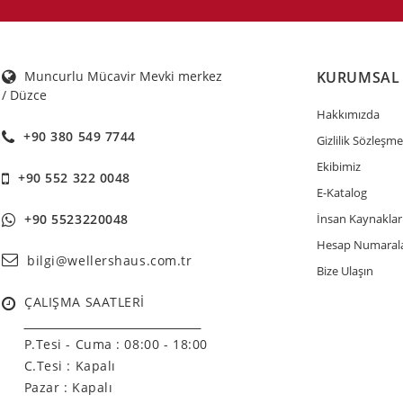
Muncurlu Mücavir Mevki merkez
KURUMSAL
/ Düzce
Hakkımızda
+90 380 549 7744
Gizlilik Sözleşme
Ekibimiz
+90 552 322 0048
E-Katalog
+90 5523220048
İnsan Kaynaklar
Hesap Numarala
bilgi@wellershaus.com.tr
Bize Ulaşın
ÇALIŞMA SAATLERİ
______________________________
P.Tesi - Cuma :
08:00 - 18:00
C.Tesi : Kapalı
Pazar : Kapalı