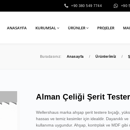
+90 380 549 7744
+90 
ANASAYFA
KURUMSAL
ÜRÜNLER
PROJELER
MA
Buradasınız:
Anasayfa
/
Ürünleri̇mi̇z
/
Ş
Alman Çeliği Şerit Teste
Wellershaus marka ahşap şerit testere bıçağı, yükse
hassas ve temiz kesimler için idealdir. Dayanıklı ve
kullanıma uygundur. Ahşap, kontrplak ve MDF gibi