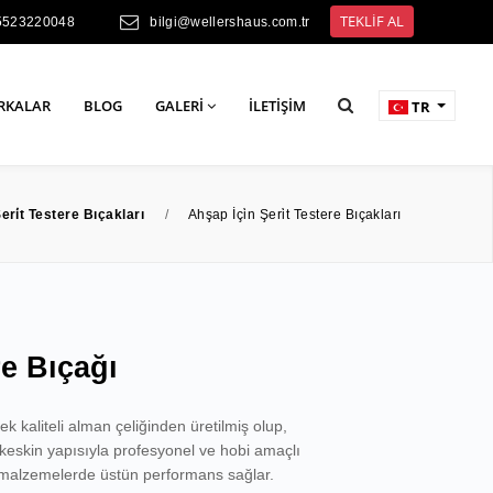
TEKLİF AL
5523220048
bilgi@wellershaus.com.tr
RKALAR
BLOG
GALERI
İLETIŞIM
TR
eri̇t Testere Bıçakları
/
Ahşap İçi̇n Şeri̇t Testere Bıçakları
re Bıçağı
k kaliteli alman çeliğinden üretilmiş olup,
 keskin yapısıyla profesyonel ve hobi amaçlı
 malzemelerde üstün performans sağlar.