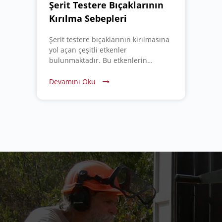
Şerit Testere Bıçaklarının
Kırılma Sebepleri
Şerit testere bıçaklarının kırılmasına
yol açan çeşitli etkenler
bulunmaktadır. Bu etkenlerin
bilinmesi, kullanıcıların bıçak
ömrünü uzatmasına ve kesim
Devamını Oku
performansını artırmasına yardımcı
olabilir.