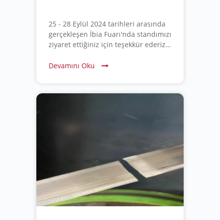
25 - 28 Eylül 2024 tarihleri arasında
gerçekleşen İbia Fuarı'nda standımızı
ziyaret ettiğiniz için teşekkür ederiz!
İlginiz ve desteğiniz bizi memnun
etti. Sizlere en kaliteli ürün ve
Devamını Oku
hizmetleri sunmak için çalışmaya
devam edeceğiz.