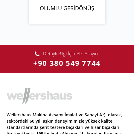
OLUMLU GERİDÖNÜŞ
Detaylı Bilgi İçin Bizi Arayın
+90 380 549 7744
Wellershaus Makina Aksamı İmalat ve Sanayi A.Ş. olarak,
sektördeki 60 yılı aşkın deneyimimizle yüksek kalite
standartlarında şerit testere bıçakları ve hızar bıçakları
üretmekteyiz. 1954 yılında Almanya'da kurulan firmamız,