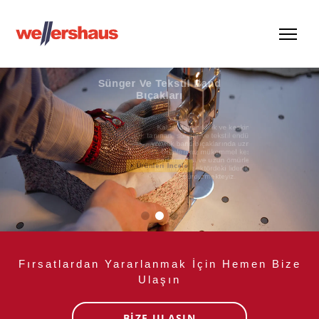
Sünger Ve Tekstil Band
Bıçakları
Kalite, dayanıklılık ve keskinlikle
tanınan, sünger ve tekstil endüstrisine
yönelik band bıçaklarında uzmanız.
Ürünlerimiz mükemmel kesim
performansı ve uzun ömürleriyle
tanınırken, sektördeki liderliğimizi
sürdürmekteyiz.
Ürünleri İncele
Fırsatlardan Yararlanmak İçin Hemen Bize
Ulaşın
BİZE ULAŞIN