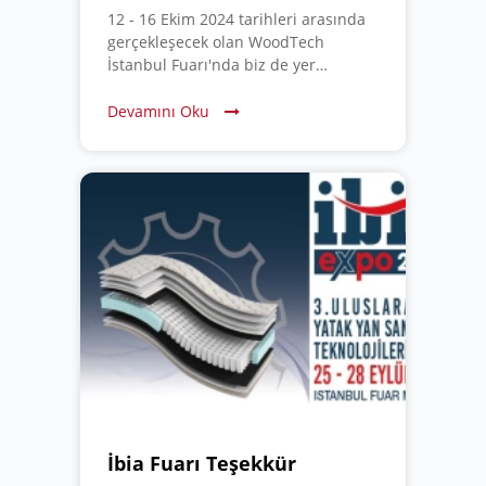
12 - 16 Ekim 2024 tarihleri arasında
gerçekleşecek olan WoodTech
İstanbul Fuarı'nda biz de yer
alıyoruz! Sizleri, en yeni ürün ve
çözümlerimizi tanıtmak için Salon 10,
Devamını Oku
Stant 1000 numaralı standımıza
davet ediyoruz.
İbia Fuarı Teşekkür