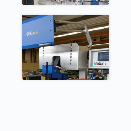
ALO 191-MS-4 İndiks
Makinasını Envanter
Kattık
İdeal Bas 320 Alın K
Makinesini Envanter
Kattık