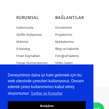
KURUMSAL
BAĞLANTILAR
Hakkımızda
Ürünlerimiz
Gizlilik Sözleşmesi
Projelerimiz
Ekibimiz
Markalarımız
E-Katalog
Blog ve Haberler
İnsan Kaynakları
Fotoğraf Galerisi
Hesap Numaralarımız
Video Galeri
Bize Ulaşın
Deneyiminizi daha iyi hale getirmek için bu
web sitesinde çerezleri kullanıyoruz. Devam
ederek çerez kullanımımızı kabul etmiş
oluyorsunuz
Şartlar ve Koşullar
Copyright 2024 Tüm Hakları Saklıdır
Wellershaus BT
Bandsägeblätter
Bandsägeblätter
Şerit Testere
Anladım
Bıçakları