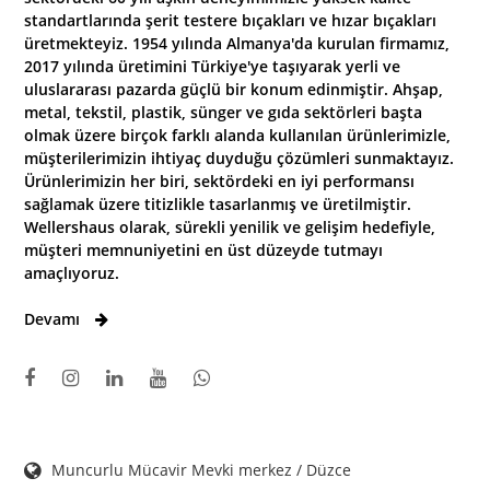
standartlarında şerit testere bıçakları ve hızar bıçakları
üretmekteyiz. 1954 yılında Almanya'da kurulan firmamız,
2017 yılında üretimini Türkiye'ye taşıyarak yerli ve
uluslararası pazarda güçlü bir konum edinmiştir. Ahşap,
metal, tekstil, plastik, sünger ve gıda sektörleri başta
olmak üzere birçok farklı alanda kullanılan ürünlerimizle,
müşterilerimizin ihtiyaç duyduğu çözümleri sunmaktayız.
Ürünlerimizin her biri, sektördeki en iyi performansı
sağlamak üzere titizlikle tasarlanmış ve üretilmiştir.
Wellershaus olarak, sürekli yenilik ve gelişim hedefiyle,
müşteri memnuniyetini en üst düzeyde tutmayı
amaçlıyoruz.
Devamı
Muncurlu Mücavir Mevki merkez / Düzce