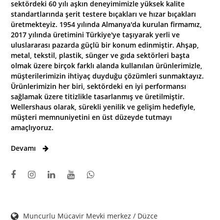
sektördeki 60 yılı aşkın deneyimimizle yüksek kalite
standartlarında şerit testere bıçakları ve hızar bıçakları
üretmekteyiz. 1954 yılında Almanya'da kurulan firmamız,
2017 yılında üretimini Türkiye'ye taşıyarak yerli ve
uluslararası pazarda güçlü bir konum edinmiştir. Ahşap,
metal, tekstil, plastik, sünger ve gıda sektörleri başta
olmak üzere birçok farklı alanda kullanılan ürünlerimizle,
müşterilerimizin ihtiyaç duyduğu çözümleri sunmaktayız.
Ürünlerimizin her biri, sektördeki en iyi performansı
sağlamak üzere titizlikle tasarlanmış ve üretilmiştir.
Wellershaus olarak, sürekli yenilik ve gelişim hedefiyle,
müşteri memnuniyetini en üst düzeyde tutmayı
amaçlıyoruz.
Devamı
Muncurlu Mücavir Mevki merkez / Düzce