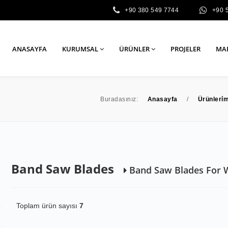
+90 380 549 7744
+90 
ANASAYFA
KURUMSAL
ÜRÜNLER
PROJELER
MA
Buradasınız:
Anasayfa
/
Ürünleri̇m
Band Saw Blades
Band Saw Blades For
Toplam ürün sayısı
7