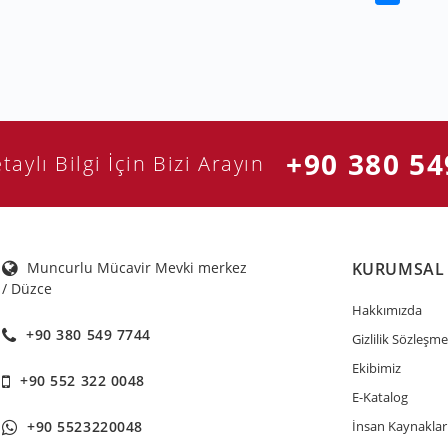
+90 380 54
taylı Bilgi İçin Bizi Arayın
Muncurlu Mücavir Mevki merkez
KURUMSAL
/ Düzce
Hakkımızda
+90 380 549 7744
Gizlilik Sözleşme
Ekibimiz
+90 552 322 0048
E-Katalog
+90 5523220048
İnsan Kaynaklar