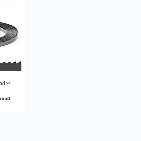
lades
 Wood