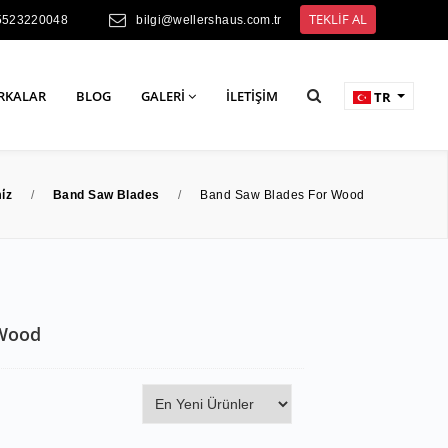
TEKLİF AL
5523220048
bilgi@wellershaus.com.tr
RKALAR
BLOG
GALERI
İLETIŞIM
TR
i̇z
/
Band Saw Blades
/
Band Saw Blades For Wood
 Wood