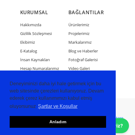
KURUMSAL
BAĞLANTILAR
Hakkımızda
Ürünlerimiz
Gizlilik Sözleşmesi
Projelerimiz
Ekibimiz
Markalarımız
E-Katalog
Blog ve Haberler
İnsan Kaynakları
Fotoğraf Galerisi
Hesap Numaralarımız
Video Galeri
Bize Ulaşın
Deneyiminizi daha iyi hale getirmek için bu
web sitesinde çerezleri kullanıyoruz. Devam
ederek çerez kullanımımızı kabul etmiş
oluyorsunuz
Şartlar ve Koşullar
Copyright 2024 Tüm Hakları Saklıdır
Wellershaus BT
Bandsägeblätter
Bandsägeblätter
Şerit Testere
Anladım
Bıçakları
Size Nasıl Yardımcı Olabiliriz?